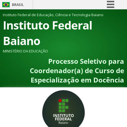
BRASIL
Simplifique!
Instituto Federal de Educação, Ciência e Tecnologia Baiano
Instituto Federal
Comunica BR
Participe
Baiano
Acesso à informação
Legislação
MINISTÉRIO DA EDUCAÇÃO
Processo Seletivo para
Canais
Coordenador(a) de Curso de
Especialização em Docência