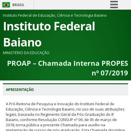
BRASIL
Simplifique!
Instituto Federal de Educação, Ciência e Tecnologia Baiano
Instituto Federal
Comunica BR
Participe
Baiano
Acesso à informação
Legislação
MINISTÉRIO DA EDUCAÇÃO
PROAP – Chamada Interna PROPES
Canais
nº 07/2019
APRESENTAÇÃO
A Pró-Reitoria de Pesquisa e Inovação do Instituto Federal de
Educação, Ciência e Tecnologia Baiano, no uso de suas atribuições
legais, baseada no Regimento Geral da Pós-Graduação do IF
Baiano, conforme Resolução CONSUP nº 09, de 05 de março de
2018, torna pública a presente Chamada para auxílio na
implantação de cursos de pós-graduação. Esta Chamada disciplina