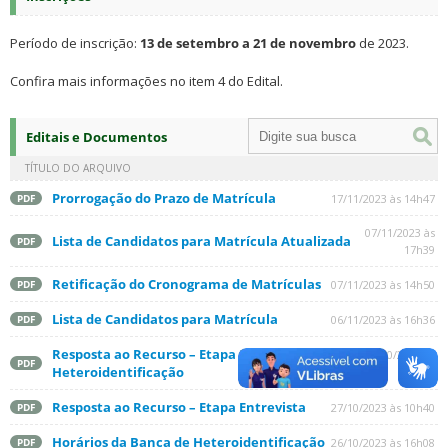
Período de inscrição:
13 de setembro a 21 de novembro
de 2023.
Confira mais informações no item 4 do Edital.
Editais e Documentos
TÍTULO DO ARQUIVO
Prorrogação do Prazo de Matrícula
17/11/2023 às 14h47
PDF
07/11/2023 às
Lista de Candidatos para Matrícula Atualizada
PDF
17h39
Retificação do Cronograma de Matrículas
07/11/2023 às 14h50
PDF
Lista de Candidatos para Matrícula
06/11/2023 às 16h36
PDF
Resposta ao Recurso – Etapa Banca de
31/10/2023 às
PDF
Heteroidentificação
15h02
Resposta ao Recurso – Etapa Entrevista
27/10/2023 às 10h40
PDF
Horários da Banca de Heteroidentificação
26/10/2023 às 16h08
PDF