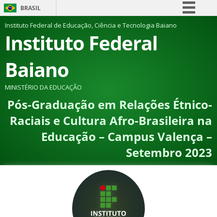
BRASIL
Simplifique!
Instituto Federal de Educação, Ciência e Tecnologia Baiano
Instituto Federal
Comunica BR
Participe
Baiano
Acesso à informação
Legislação
MINISTÉRIO DA EDUCAÇÃO
Pós-Graduação em Relações Étnico-
Canais
Raciais e Cultura Afro-Brasileira na
Educação – Campus Valença –
Setembro 2023