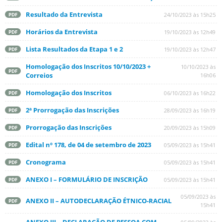
Resultado da Entrevista
24/10/2023 às 15h25
PDF
Horários da Entrevista
19/10/2023 às 12h49
PDF
Lista Resultados da Etapa 1 e 2
19/10/2023 às 12h47
PDF
Homologação dos Inscritos 10/10/2023 +
10/10/2023 às
PDF
Correios
16h06
Homologação dos Inscritos
06/10/2023 às 16h22
PDF
2ª Prorrogação das Inscrições
28/09/2023 às 16h19
PDF
Prorrogação das Inscrições
20/09/2023 às 15h09
PDF
Edital nº 178, de 04 de setembro de 2023
05/09/2023 às 15h41
PDF
Cronograma
05/09/2023 às 15h41
PDF
ANEXO I – FORMULÁRIO DE INSCRIÇÃO
05/09/2023 às 15h41
PDF
05/09/2023 às
ANEXO II – AUTODECLARAÇÃO ÉTNICO-RACIAL
PDF
15h41