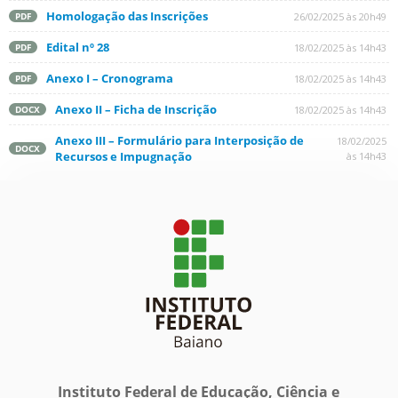
Homologação das Inscrições
26/02/2025 às 20h49
PDF
Edital nº 28
18/02/2025 às 14h43
PDF
Anexo I – Cronograma
18/02/2025 às 14h43
PDF
Anexo II – Ficha de Inscrição
18/02/2025 às 14h43
DOCX
Anexo III – Formulário para Interposição de
18/02/2025
DOCX
Recursos e Impugnação
às 14h43
Instituto Federal de Educação, Ciência e