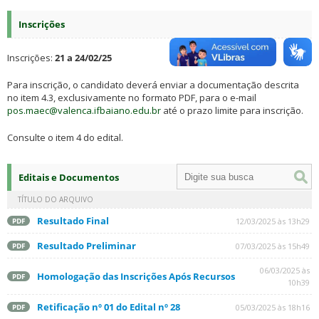
Inscrições
Inscrições:
21 a 24/02/25
Para inscrição, o candidato deverá enviar a documentação descrita
no item 4.3, exclusivamente no formato PDF, para o e-mail
pos.maec@valenca.ifbaiano.edu.br
até o prazo limite para inscrição.
Consulte o item 4 do edital.
Editais e Documentos
TÍTULO DO ARQUIVO
Resultado Final
12/03/2025 às 13h29
PDF
Resultado Preliminar
07/03/2025 às 15h49
PDF
06/03/2025 às
Homologação das Inscrições Após Recursos
PDF
10h39
Retificação nº 01 do Edital nº 28
05/03/2025 às 18h16
PDF