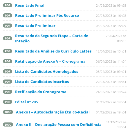
Resultado Final
24/05/2023 às 09h28
PDF
Resultado Preliminar Pós Recurso
22/05/2023 às 16h08
PDF
Resultado Preliminar
03/05/2023 às 15h29
PDF
Resultado da Segunda Etapa – Carta de
25/04/2023 às
PDF
Inteção
08h36
Resultado da Análise do Currículo Lattes
12/04/2023 às 10h01
PDF
Retificação do Anexo V – Cronograma
06/04/2023 às 11h04
PDF
Lista de Candidatos Homologados
03/04/2023 às 09h01
PDF
Lista de Candidatos Inscritos
27/03/2023 às 14h41
PDF
Retificação do Cronograma
24/02/2023 às 18h24
PDF
Edital nº 205
01/12/2022 às 19h51
PDF
Anexo I – Autodeclaração Étnico-Racial
01/12/2022 às 19h51
DOC
01/12/2022 às
Anexo II – Declaração Pessoa com Deficiência
DOC
19h51