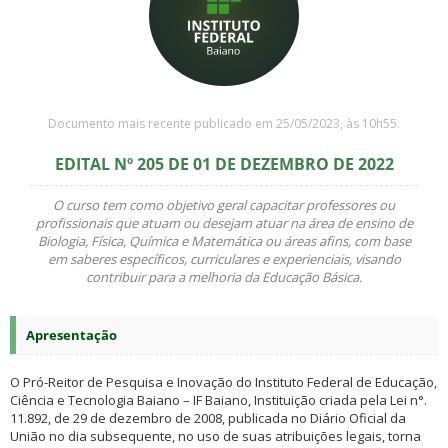
Documento mais recente publicado em 25/05/2023, às 10h55.
EDITAL Nº 205 DE 01 DE DEZEMBRO DE 2022
O curso tem como objetivo geral capacitar professores ou
profissionais que atuam ou desejam atuar na área de ensino de
Biologia, Física, Química e Matemática ou áreas afins, com base
em saberes específicos, curriculares e experienciais, visando
contribuir para a melhoria da Educação Básica.
Apresentação
O Pró-Reitor de Pesquisa e Inovação do Instituto Federal de Educação,
Ciência e Tecnologia Baiano – IF Baiano, Instituição criada pela Lei n°.
11.892, de 29 de dezembro de 2008, publicada no Diário Oficial da
União no dia subsequente, no uso de suas atribuições legais, torna