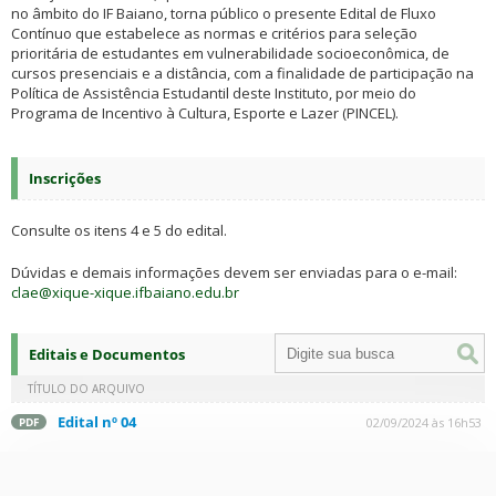
no âmbito do IF Baiano, torna público o presente Edital de Fluxo
Contínuo que estabelece as normas e critérios para seleção
prioritária de estudantes em vulnerabilidade socioeconômica, de
cursos presenciais e a distância, com a finalidade de participação na
Política de Assistência Estudantil deste Instituto, por meio do
Programa de Incentivo à Cultura, Esporte e Lazer (PINCEL).
Inscrições
Consulte os itens 4 e 5 do edital.
Dúvidas e demais informações devem ser enviadas para o e-mail:
clae@xique-xique.ifbaiano.edu.br
Editais e Documentos
TÍTULO DO ARQUIVO
Edital nº 04
02/09/2024 às 16h53
PDF