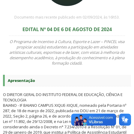
Documento mais recente publicado em 02/09/2024, às 16h53.
EDITAL Nº 04 DE 6 DE AGOSTO DE 2024
O Programa de Incentivo à Cultura, Esporte e Lazer – PINCEL visa
propiciar aos(às) estudantes a participação em atividades
artísticas culturais, esportivas e de lazer, com vistas à melhoria do
desempenho acadêmico, à produção do conhecimento e à plena
formação cidadã.
Apresentação
O DIRETOR GERAL DO INSTITUTO FEDERAL DE EDUCAÇÃO, CIÊNCIA E
TECNOLOGIA
BAIANO - IF BAIANO CAMPUS XIQUE-XIQUE, nomeado pela Portaria nº
287, de 18 de março de 2022, publicada no DOU em 21 de março de
2022, Seção 2, página 26, e de acordo com as disposições contidas na
Lei nº 11.892, de 29/12/2008, e na Lei nº 8.112, de 11/12/1990,
considerando ainda o Decreto n° 7.234/2010 e a Resolução Nº 01, de
29 de janeiro de 2019, que institui a Política de Assistência Estudantil