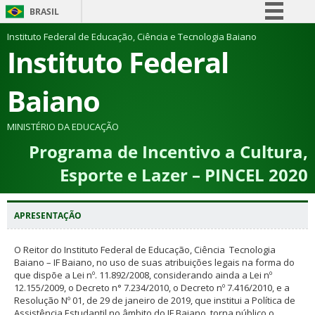
BRASIL
Simplifique!
Instituto Federal de Educação, Ciência e Tecnologia Baiano
Instituto Federal
Comunica BR
Participe
Baiano
Acesso à informação
Legislação
MINISTÉRIO DA EDUCAÇÃO
Programa de Incentivo a Cultura,
Canais
Esporte e Lazer – PINCEL 2020
APRESENTAÇÃO
O Reitor do Instituto Federal de Educação, Ciência Tecnologia
Baiano – IF Baiano, no uso de suas atribuições legais na forma do
que dispõe a Lei nº. 11.892/2008, considerando ainda a Lei nº
12.155/2009, o Decreto n° 7.234/2010, o Decreto nº 7.416/2010, e a
Resolução Nº 01, de 29 de janeiro de 2019, que institui a Política de
Assistência Estudantil no âmbito do IF Baiano, torna público o