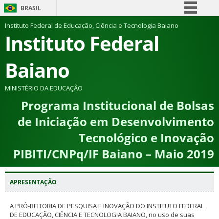
BRASIL
Simplifique!
Instituto Federal de Educação, Ciência e Tecnologia Baiano
Instituto Federal
Comunica BR
Participe
Baiano
Acesso à informação
Legislação
MINISTÉRIO DA EDUCAÇÃO
Programa Institucional de Bolsas
Canais
de Iniciação em Desenvolvimento
Tecnológico e Inovação
PIBITI/CNPq/IF Baiano – Maio 2019
APRESENTAÇÃO
A PRÓ-REITORIA DE PESQUISA E INOVAÇÃO DO INSTITUTO FEDERAL
DE EDUCAÇÃO, CIÊNCIA E TECNOLOGIA BAIANO, no uso de suas