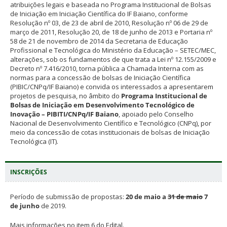
atribuições legais e baseada no Programa Institucional de Bolsas
de Iniciação em Iniciação Científica do IF Baiano, conforme
Resolução nº 03, de 23 de abril de 2010, Resolução nº 06 de 29 de
março de 2011, Resolução 20, de 18 de junho de 2013 e Portaria nº
58 de 21 de novembro de 2014 da Secretaria de Educação
Profissional e Tecnológica do Ministério da Educação – SETEC/MEC,
alterações, sob os fundamentos de que trata a Lei nº 12.155/2009 e
Decreto nº 7.416/2010, torna pública a Chamada Interna com as
normas para a concessão de bolsas de Iniciação Científica
(PIBIC/CNPq/IF Baiano) e convida os interessados a apresentarem
projetos de pesquisa, no âmbito do
Programa Institucional de
Bolsas de Iniciação em Desenvolvimento Tecnológico de
Inovação – PIBITI/CNPq/IF Baiano
, apoiado pelo Conselho
Nacional de Desenvolvimento Científico e Tecnológico (CNPq), por
meio da concessão de cotas institucionais de bolsas de Iniciação
Tecnológica (IT).
INSCRIÇÕES
Período de submissão de propostas:
20 de maio a
31 de maio
7
de junho
de 2019.
Mais informações no item 6 do Edital.