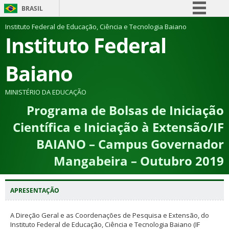
BRASIL
Simplifique!
Instituto Federal de Educação, Ciência e Tecnologia Baiano
Instituto Federal
Comunica BR
Participe
Baiano
Acesso à informação
Legislação
MINISTÉRIO DA EDUCAÇÃO
Programa de Bolsas de Iniciação
Canais
Científica e Iniciação à Extensão/IF
BAIANO – Campus Governador
Mangabeira – Outubro 2019
APRESENTAÇÃO
A Direção Geral e as Coordenações de Pesquisa e Extensão, do
Instituto Federal de Educação, Ciência e Tecnologia Baiano (IF