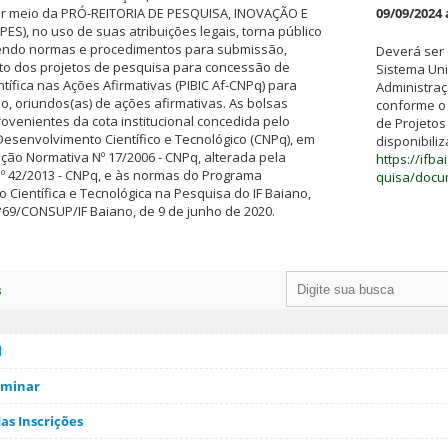
por meio da PRÓ-REITORIA DE PESQUISA, INOVAÇÃO E
09/09/2024 
), no uso de suas atribuições legais, torna público
ntendo normas e procedimentos para submissão,
Deverá ser
o dos projetos de pesquisa para concessão de
Sistema Uni
ntífica nas Ações Afirmativas (PIBIC Af-CNPq) para
Administraç
, oriundos(as) de ações afirmativas. As bolsas
conforme o
rovenientes da cota institucional concedida pelo
de Projetos
esenvolvimento Científico e Tecnológico (CNPq), em
disponibili
ão Normativa Nº 17/2006 - CNPq, alterada pela
https://ifb
º 42/2013 - CNPq, e às normas do Programa
quisa/docu
ão Científica e Tecnológica na Pesquisa do IF Baiano,
69/CONSUP/IF Baiano, de 9 de junho de 2020.
s
l
iminar
s Inscrições