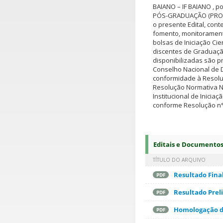
BAIANO – IF BAIANO , 
PÓS-GRADUAÇÃO (PROPES
o presente Edital, co
fomento, monitorament
bolsas de Iniciação Cie
discentes de Graduação
disponibilizadas são p
Conselho Nacional de D
conformidade à Resoluç
Resolução Normativa N
Institucional de Iniciaç
conforme Resolução n°
Editais e Documento
TÍTULO DO ARQUIVO
Resultado Fina
PDF
Resultado Prel
PDF
Homologação da
PDF