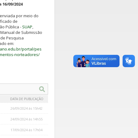
a 16/09/2024
 enviada por meio do
ficado de
ão Pública -
SUAP
,
 Manual de Submissão
 de Pesquisa
zado em:
aiano.edu.br/portal/pes
mentos-norteadores/
DATA DE PUBLICAÇÃO
26/09/2024 às 15h42
24/09/2024 às 14h55
17/09/2024 às 17h04