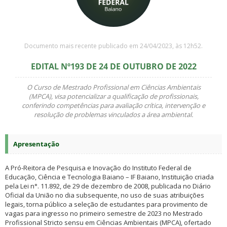
Documento mais recente publicado em 24/04/2023, às 12h52.
EDITAL Nº193 DE 24 DE OUTUBRO DE 2022
O Curso de Mestrado Profissional em Ciências Ambientais
(MPCA), visa potencializar a qualificação de profissionais,
conferindo competências para avaliação crítica, intervenção e
resolução de problemas vinculados a área ambiental.
Apresentação
A Pró-Reitora de Pesquisa e Inovação do Instituto Federal de
Educação, Ciência e Tecnologia Baiano – IF Baiano, Instituição criada
pela Lei n°. 11.892, de 29 de dezembro de 2008, publicada no Diário
Oficial da União no dia subsequente, no uso de suas atribuições
legais, torna público a seleção de estudantes para provimento de
vagas para ingresso no primeiro semestre de 2023 no Mestrado
Profissional Stricto sensu em Ciências Ambientais (MPCA), ofertado