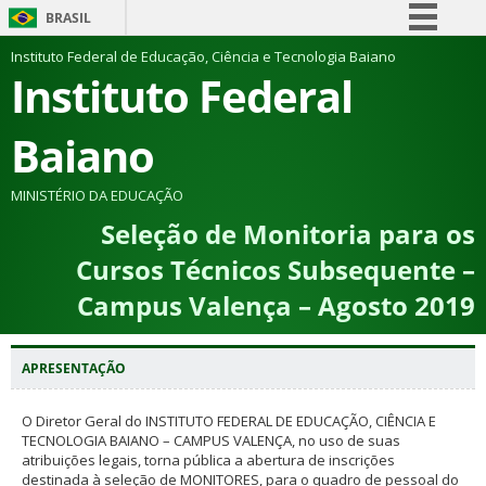
BRASIL
Simplifique!
Instituto Federal de Educação, Ciência e Tecnologia Baiano
Instituto Federal
Comunica BR
Participe
Baiano
Acesso à informação
Legislação
MINISTÉRIO DA EDUCAÇÃO
Seleção de Monitoria para os
Canais
Cursos Técnicos Subsequente –
Campus Valença – Agosto 2019
APRESENTAÇÃO
O Diretor Geral do INSTITUTO FEDERAL DE EDUCAÇÃO, CIÊNCIA E
TECNOLOGIA BAIANO – CAMPUS VALENÇA, no uso de suas
atribuições legais, torna pública a abertura de inscrições
destinada à seleção de MONITORES, para o quadro de pessoal do