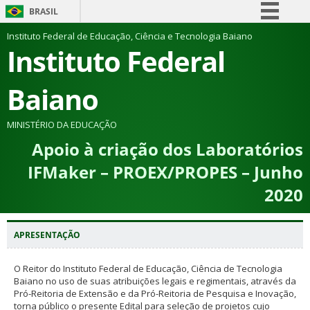
BRASIL
Simplifique!
Instituto Federal de Educação, Ciência e Tecnologia Baiano
Instituto Federal
Comunica BR
Participe
Baiano
Acesso à informação
Legislação
MINISTÉRIO DA EDUCAÇÃO
Apoio à criação dos Laboratórios
Canais
IFMaker – PROEX/PROPES – Junho
2020
APRESENTAÇÃO
O Reitor do Instituto Federal de Educação, Ciência de Tecnologia
Baiano no uso de suas atribuições legais e regimentais, através da
Pró-Reitoria de Extensão e da Pró-Reitoria de Pesquisa e Inovação,
torna público o presente Edital para seleção de projetos cujo