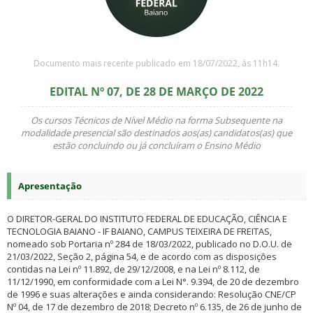
Documento mais recente publicado em 18/07/2022, às 11h14.
EDITAL Nº 07, DE 28 DE MARÇO DE 2022
Os cursos Técnicos de Nível Médio na forma Subsequente na
modalidade presencial são destinados aos(as) candidatos(as) que
estão concluindo ou já concluíram o Ensino Médio
Apresentação
O DIRETOR-GERAL DO INSTITUTO FEDERAL DE EDUCAÇÃO, CIÊNCIA E
TECNOLOGIA BAIANO - IF BAIANO, CAMPUS TEIXEIRA DE FREITAS,
nomeado sob Portaria nº 284 de 18/03/2022, publicado no D.O.U. de
21/03/2022, Seção 2, página 54, e de acordo com as disposições
contidas na Lei nº 11.892, de 29/12/2008, e na Lei nº 8.112, de
11/12/1990, em conformidade com a Lei N°. 9.394, de 20 de dezembro
de 1996 e suas alterações e ainda considerando: Resolução CNE/CP
Nº 04, de 17 de dezembro de 2018; Decreto nº 6.135, de 26 de junho de