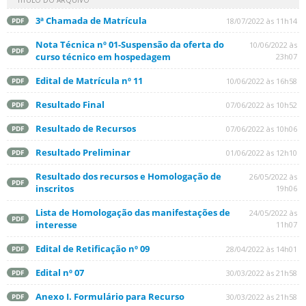
TÍTULO DO ARQUIVO
3ª Chamada de Matrícula
18/07/2022 às 11h14
PDF
Nota Técnica nº 01-Suspensão da oferta do
10/06/2022 às
PDF
curso técnico em hospedagem
23h07
Edital de Matrícula nº 11
10/06/2022 às 16h58
PDF
Resultado Final
07/06/2022 às 10h52
PDF
Resultado de Recursos
07/06/2022 às 10h06
PDF
Resultado Preliminar
01/06/2022 às 12h10
PDF
Resultado dos recursos e Homologação de
26/05/2022 às
PDF
inscritos
19h06
Lista de Homologação das manifestações de
24/05/2022 às
PDF
interesse
11h07
Edital de Retificação nº 09
28/04/2022 às 14h01
PDF
Edital nº 07
30/03/2022 às 21h58
PDF
Anexo I. Formulário para Recurso
30/03/2022 às 21h58
PDF