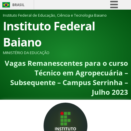
BRASIL
Simplifique!
Instituto Federal de Educação, Ciência e Tecnologia Baiano
Instituto Federal
Comunica BR
Participe
Baiano
Acesso à informação
Legislação
MINISTÉRIO DA EDUCAÇÃO
Vagas Remanescentes para o curso
Canais
Técnico em Agropecuária –
Subsequente – Campus Serrinha –
Julho 2023