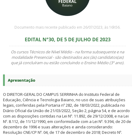
Documento mais recente publicado em 26/07/2023, às 16h56.
EDITAL N°30, DE 5 DE JULHO DE 2023
Os cursos Técnicos de Nível Médio - na forma subsequente e na
modalidade Presencial - são destinados aos (às) candidatos(as)
que já concluíram ou estão concluindo o Ensino Médio (3º ano).
Apresentação
O DIRETOR-GERAL DO CAMPUS SERRINHA do Instituto Federal de
Educação, Ciência e Tecnologia Baiano, no uso de suas atribuições
legais, conferidas pela Portaria nº 282, de 18/03/2022, publicada no
Diário Oficial da União de 21/03/2022, Seção 2, página 54, e de acordo
com as disposições contidas na Lei Nº. 11.892, de 29/12/2008, e na Lei
Nº. 8.112, de 11/12/1990, em conformidade com a Lei Nº. 9.394, de 20 de
dezembro de 1996 e suas alterações e ainda considerando:
Resolução CNE/CP Nº. 04, de 17 de dezembro de 2018; Decreto Nº.