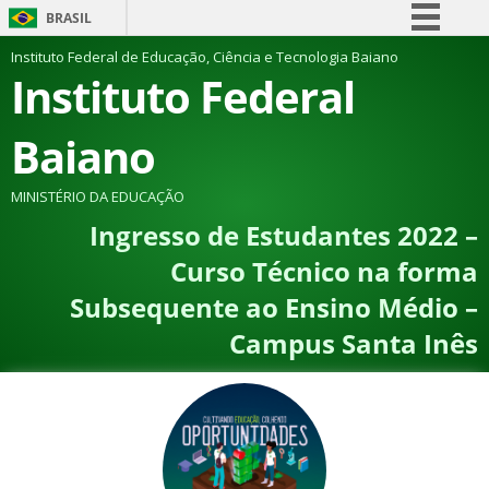
BRASIL
Simplifique!
Instituto Federal de Educação, Ciência e Tecnologia Baiano
Instituto Federal
Comunica BR
Participe
Baiano
Acesso à informação
Legislação
MINISTÉRIO DA EDUCAÇÃO
Ingresso de Estudantes 2022 –
Canais
Curso Técnico na forma
Subsequente ao Ensino Médio –
Campus Santa Inês