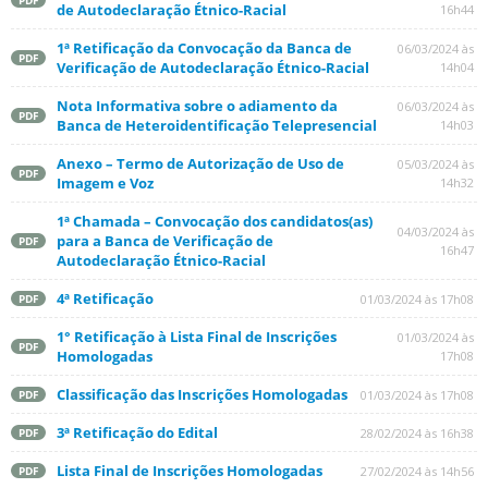
PDF
de Autodeclaração Étnico-Racial
16h44
1ª Retificação da Convocação da Banca de
06/03/2024 às
PDF
Verificação de Autodeclaração Étnico-Racial
14h04
Nota Informativa sobre o adiamento da
06/03/2024 às
PDF
Banca de Heteroidentificação Telepresencial
14h03
Anexo – Termo de Autorização de Uso de
05/03/2024 às
PDF
Imagem e Voz
14h32
1ª Chamada – Convocação dos candidatos(as)
04/03/2024 às
para a Banca de Verificação de
PDF
16h47
Autodeclaração Étnico-Racial
4ª Retificação
01/03/2024 às 17h08
PDF
1° Retificação à Lista Final de Inscrições
01/03/2024 às
PDF
Homologadas
17h08
Classificação das Inscrições Homologadas
01/03/2024 às 17h08
PDF
3ª Retificação do Edital
28/02/2024 às 16h38
PDF
Lista Final de Inscrições Homologadas
27/02/2024 às 14h56
PDF