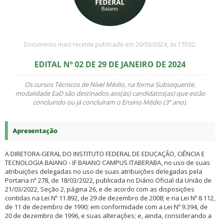
Documento mais recente publicado em 20/03/2024, às 17h02.
EDITAL Nº 02 DE 29 DE JANEIRO DE 2024
Os cursos Técnicos de Nível Médio, na forma Subsequente,
modalidade EaD são destinados aos(às) candidatos(as) que estão
concluindo ou já concluíram o Ensino Médio (3º ano).
Apresentação
A DIRETORA-GERAL DO INSTITUTO FEDERAL DE EDUCAÇÃO, CIÊNCIA E
TECNOLOGIA BAIANO - IF BAIANO CAMPUS ITABERABA, no uso de suas
atribuições delegadas no uso de suas atribuições delegadas pela
Portaria nº 278, de 18/03/2022, publicada no Diário Oficial da União de
21/03/2022, Seção 2, página 26, e de acordo com as disposições
contidas na Lei Nº 11.892, de 29 de dezembro de 2008; e na Lei Nº 8.112,
de 11 de dezembro de 1990; em conformidade com a Lei Nº 9.394, de
20 de dezembro de 1996, e suas alterações; e, ainda, considerando a