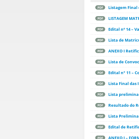
Listagem Final
PDF
LISTAGEM MATR
PDF
Edital nº 14 –
PDF
Lista de Matri
PDF
ANEXO I Retifi
PDF
Lista de Convo
PDF
Edital n° 11 – 
PDF
Lista Final das
PDF
Lista prelimin
PDF
Resultado do R
PDF
Lista Prelimin
PDF
Edital de Retifi
PDF
ANEXO I – FO
PDF