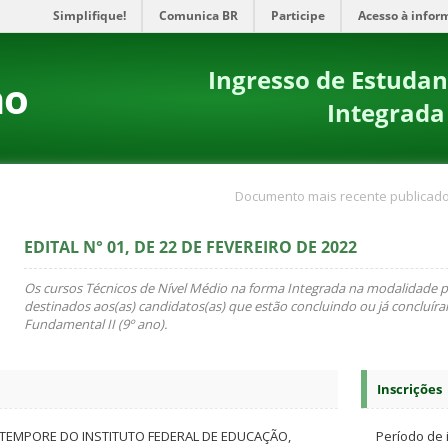
Simplifique!
Comunica BR
Participe
Acesso à infor
Ingresso de Estudan
no
Integrada
Documento mais recente publicado
EDITAL N° 01, DE 22 DE FEVEREIRO DE 2022
Os cursos Técnicos de Nível Médio na forma Integrada na modalidade p
destinados aos(as) candidatos(as) que estão concluindo ou já concluír
Fundamental II (9º ano).
Inscrições
 TEMPORE DO INSTITUTO FEDERAL DE EDUCAÇÃO,
Período de 