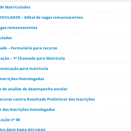
 de Matriculados
ICULADOS – Edital de vagas remanescentes
 Vagas remanescentes
culados
cado – Formulário para recurso
cação – 1ª Chamada para Matrícula
Convocação para matrícula
 Inscrições Homologadas
ar de análise de desempenho escolar
ecurso contra Resultado Preliminar das Inscrições
ar das Inscrições homologadas
cação nº 06
RMULÁRIO PARA RECURSO