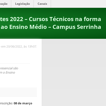
mação
Legislação
Canais
tes 2022 – Cursos Técnicos na forma
 ao Ensino Médio – Campus Serrinha
 em 20/06/2022, às 13h07.
resencial são
am o Ensino
inscrição:
08 de março