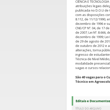
CIÊNCIA E TECNOLOGIA
atribuições legais dele
publicada no D.O.U de 
com as disposições cont
8.112, de 11/12/1990, e
dezembro de 1996 e su
CNE/CP Nº. 04, de 17 de
de 2007; Lei Nº. 8.666, 
dezembro de 1999; Lei N
de 29 de agosto de 201
de outubro de 2012 e a
alterações, torna públ
ingresso de estudantes
Técnica de Nível Médio
modalidade presencial
vagas e cursos relacio
São 40 vagas para o C
Técnico em Agroecolo
Editais e Documento
TÍTULO DO ARQUIVO