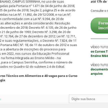
 BAIANO, CAMPUS SERRINHA, no uso de suas
até 17h de 
gadas pela Portaria nº 1.471 de 04 de junho de 2018,
05 de junho de 2018, Seção 2, página 25 e de acordo
Consulte o i
idas na Lei Nº. 11.892, de 29/12/2008, e na Lei Nº.
m conformidade com a Lei Nº. 9.394, de 20 de
Form
as alterações e ainda considerando: Resolução
 dezembro de 2018; Decreto Nº. 6.135, de 26 de junho
inscr
de 21 de junho de 1993; Decreto Nº. 3.298, de 20 de
º. 12.764, de 27 de dezembro de 2012; Lei Nº. 12.711,
2 e suas regulamentações, o Decreto Nº. 7.824, de 11
 Portaria MEC Nº. 18, de 11 de outubro de 2012 e suas
VÍDEO TUTO
ica a abertura de inscrições do processo para
os Cursos 
 em 2022, nos cursos da Educação Profissional
Ensino Méd
, na forma Integrada ao Ensino Médio - na
, para o Campus Serrinha, conforme o número de
VÍDEO TUTO
nados no Quadro 02 do subitem 2.4 do Edital.
documento
arquivo
urso Técnico em Alimentos e 40 vagas para o Curso
gia
.
s