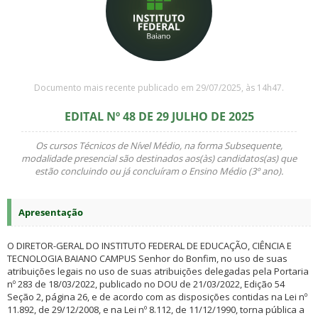
Documento mais recente publicado em 29/07/2025, às 14h47.
EDITAL Nº 48 DE 29 JULHO DE 2025
Os cursos Técnicos de Nível Médio, na forma Subsequente,
modalidade presencial são destinados aos(às) candidatos(as) que
estão concluindo ou já concluíram o Ensino Médio (3º ano).
Apresentação
O DIRETOR-GERAL DO INSTITUTO FEDERAL DE EDUCAÇÃO, CIÊNCIA E
TECNOLOGIA BAIANO CAMPUS Senhor do Bonfim, no uso de suas
atribuições legais no uso de suas atribuições delegadas pela Portaria
nº 283 de 18/03/2022, publicado no DOU de 21/03/2022, Edição 54
Seção 2, página 26, e de acordo com as disposições contidas na Lei nº
11.892, de 29/12/2008, e na Lei nº 8.112, de 11/12/1990, torna pública a