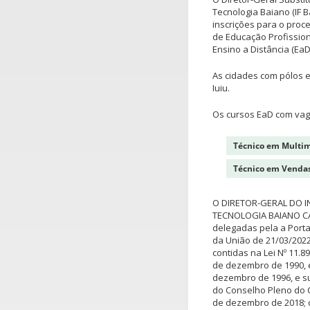
Tecnologia Baiano (IF
inscrições para o proc
de Educação Profissio
Ensino a Distância (EaD
As cidades com pólos e
Iuiu.
Os cursos EaD com vag
Técnico em Multim
Técnico em Venda
O DIRETOR-GERAL DO I
TECNOLOGIA BAIANO CA
delegadas pela a Portar
da União de 21/03/2022
contidas na Lei Nº 11.8
de dezembro de 1990, e
dezembro de 1996, e s
do Conselho Pleno do C
de dezembro de 2018; o 