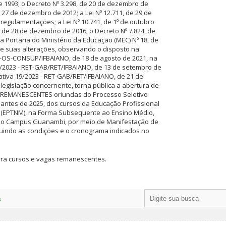
e 1993; o Decreto Nº 3.298, de 20 de dezembro de
de 27 de dezembro de 2012; a Lei Nº 12.711, de 29 de
regulamentações; a Lei Nº 10.741, de 1º de outubro
9, de 28 de dezembro de 2016; o Decreto Nº 7.824, de
a Portaria do Ministério da Educação (MEC) Nº 18, de
 e suas alterações, observando o disposto na
 -OS-CONSUP/IFBAIANO, de 18 de agosto de 2021, na
/2023 - RET-GAB/RET/IFBAIANO, de 13 de setembro de
ativa 19/2023 - RET-GAB/RET/IFBAIANO, de 21 de
legislação concernente, torna pública a abertura de
 REMANESCENTES oriundas do Processo Seletivo
antes de 2025, dos cursos da Educação Profissional
o (EPTNM), na Forma Subsequente ao Ensino Médio,
 o Campus Guanambi, por meio de Manifestação de
guindo as condições e o cronograma indicados no
ara cursos e vagas remanescentes.
s