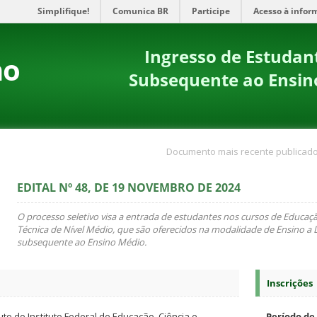
Simplifique!
Comunica BR
Participe
Acesso à infor
Ingresso de Estudan
no
Subsequente ao Ensin
Documento mais recente publicado
EDITAL Nº 48, DE 19 NOVEMBRO DE 2024
O processo seletivo visa a entrada de estudantes nos cursos de Educaçã
Técnica de Nível Médio, que são oferecidos na modalidade de Ensino a D
subsequente ao Ensino Médio.
Inscrições
uto do Instituto Federal de Educação, Ciência e
Período de 