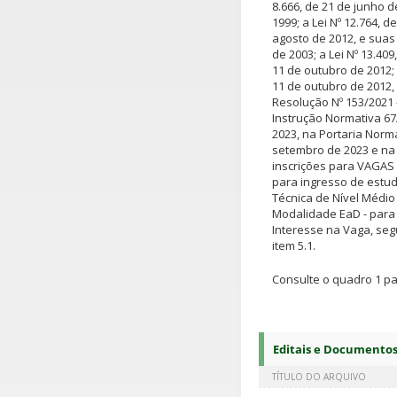
8.666, de 21 de junho d
1999; a Lei Nº 12.764, 
agosto de 2012, e suas 
de 2003; a Lei Nº 13.40
11 de outubro de 2012; 
11 de outubro de 2012,
Resolução Nº 153/2021
Instrução Normativa 67
2023, na Portaria Norm
setembro de 2023 e na 
inscrições para VAGAS
para ingresso de estud
Técnica de Nível Médi
Modalidade EaD - para
Interesse na Vaga, se
item 5.1.
Consulte o quadro 1 p
Editais e Documento
TÍTULO DO ARQUIVO