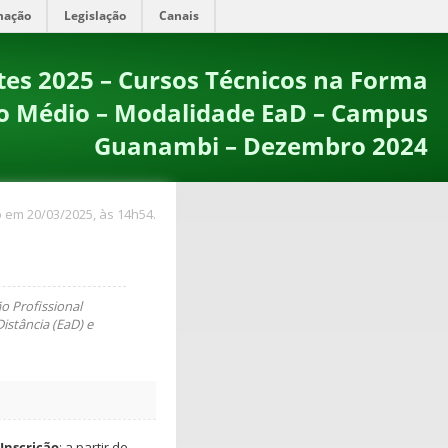
mação
Legislação
Canais
tes 2025 – Cursos Técnicos na Forma
o Médio – Modalidade EaD – Campus
Guanambi – Dezembro 2024
 em 20/03/2025, às 14h54.
o Profissional
istância (EaD) e
Inscrição
: a partir de