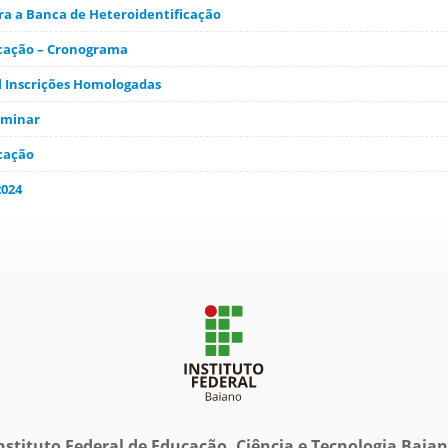
a a Banca de Heteroidentificação
ficação – Cronograma
l Inscrições Homologadas
iminar
icação
2024
nstituto Federal de Educação, Ciência e Tecnologia Baia