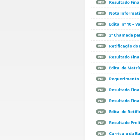
Resultado Fina
PDF
Nota Informat
PDF
Edital nº 10 –
PDF
2ª Chamada pa
PDF
Retificação do
PDF
Resultado Final
PDF
Edital de Matrí
PDF
Requerimento 
PDF
Resultado Fina
PDF
Resultado Fina
PDF
Edital de Retif
PDF
Resultado Prel
PDF
Currículo da B
PDF