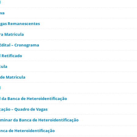
l
iva
 Vagas Remanescentes
ra Matricula
 Edital – Cronograma
 Retificado
cula
de Matricula
l
l da Banca de Heteroidentificação
icação – Quadro de Vagas
iminar da Banca de Heteroidentificação
anca de Heteroidentificação