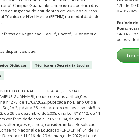
 Baiano), Campus Guanambi, anunciou a abertura das
12h de 12/1
esso de ingresso de estudantes em 2025 nos cursos
05/01/2025.
nal Técnica de Nível Médio (EPTNM) na modalidade de
).
Período de 
Remanesce
 ofertas de vagas são: Caculé, Caetité, Guanambi e
14/03/25 no
polos(vide i
as disponíveis são:
Inscr
eios Didáticos
Técnico em Secretaria Escolar
s
NSTITUTO FEDERAL DE EDUCAÇÃO, CIÊNCIA E
MPUS GUANAMBI, no uso de suas atribuições
ia nº 278, de 18/03/2022, publicada no Diário Oficial
, Seção 2, página 26, e de acordo com as disposições
92, de 29 de dezembro de 2008, e na Lei Nº 8.112, de 11
m conformidade com a Lei N° 9.394, de 20 de
uas alterações e, ainda, considerando a Resolução
onselho Nacional de Educação (CNE/CP) Nº 04, de 17
Decreto nº 11.016, de 29 de março de 2022; a Lei nº