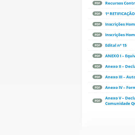
Recursos Contra
PDF
1ª RETIFICAÇÃO
PDF
Inscrições Hom
PDF
Inscrições Hom
PDF
Edital nº 15
PDF
ANEXO I – Equi
PDF
Anexo II – Dec
PDF
Anexo III – Au
PDF
Anexo IV – For
PDF
Anexo V – Dec
PDF
Comunidade Q