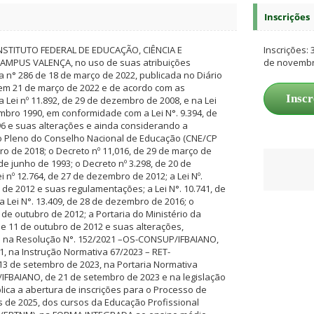
Inscrições
NSTITUTO FEDERAL DE EDUCAÇÃO, CIÊNCIA E
Inscrições:
AMPUS VALENÇA, no uso de suas atribuições
de novemb
a n° 286 de 18 de março de 2022, publicada no Diário
 em 21 de março de 2022 e de acordo com as
Inscr
 Lei nº 11.892, de 29 de dezembro de 2008, e na Lei
embro 1990, em conformidade com a Lei N°. 9.394, de
6 e suas alterações e ainda considerando a
 Pleno do Conselho Nacional de Educação (CNE/CP
ro de 2018; o Decreto nº 11,016, de 29 de março de
 de junho de 1993; o Decreto nº 3.298, de 20 de
 nº 12.764, de 27 de dezembro de 2012; a Lei Nº.
 de 2012 e suas regulamentações; a Lei N°. 10.741, de
a Lei N°. 13.409, de 28 de dezembro de 2016; o
1 de outubro de 2012; a Portaria do Ministério da
de 11 de outubro de 2012 e suas alterações,
 na Resolução N°. 152/2021 –OS-CONSUP/IFBAIANO,
1, na Instrução Normativa 67/2023 – RET-
3 de setembro de 2023, na Portaria Normativa
IFBAIANO, de 21 de setembro de 2023 e na legislação
lica a abertura de inscrições para o Processo de
 de 2025, dos cursos da Educação Profissional