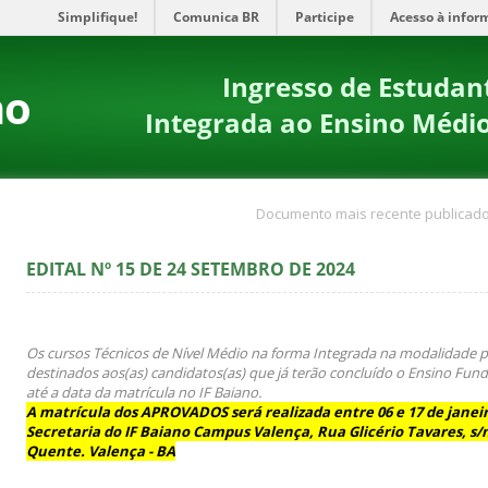
Simplifique!
Comunica BR
Participe
Acesso à infor
Ingresso de Estudan
no
Integrada ao Ensino Médi
Documento mais recente publicado
EDITAL Nº 15 DE 24 SETEMBRO DE 2024
Os cursos Técnicos de Nível Médio na forma Integrada na modalidade p
destinados aos(as) candidatos(as) que já terão concluído o Ensino Fund
até a data da matrícula no IF Baiano.
A matrícula dos APROVADOS será realizada entre 06 e 17 de janeir
Secretaria do IF Baiano Campus Valença
,
Rua Glicério Tavares, s/
Quente. Valença - BA