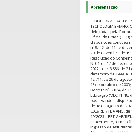
Apresentação
O DIRETOR-GERAL DO I
TECNOLOGIA BAIANO, C
delegadas pela Portari
Oficial da União (DOU)
disposições contidas na
nº 8.112, de 11 de dez
20 de dezembro de 199
Resolução do Conselho
Nº 04, de 17 de dezemb
2022; a Lei 8.666, de 21
dezembro de 1999; a Lei
12.711, de 29 de agosto
1° de outubro de 2003; 
Decreto Nº. 7.824, de 1
Educação (MEC) Nº 18, 
observando o disposto
de 18 de agosto de 202
GAB/RET/IFBAIANO, de 1
19/2023 – RET-GAB/RET/
concernente, torna púb
ingresso de estudantes