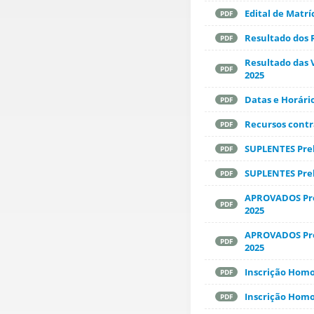
Edital de Matrí
PDF
Resultado dos 
PDF
Resultado das 
PDF
2025
Datas e Horári
PDF
Recursos contra
PDF
SUPLENTES Prel
PDF
SUPLENTES Prel
PDF
APROVADOS Pre
PDF
2025
APROVADOS Pre
PDF
2025
Inscrição Homo
PDF
Inscrição Homo
PDF