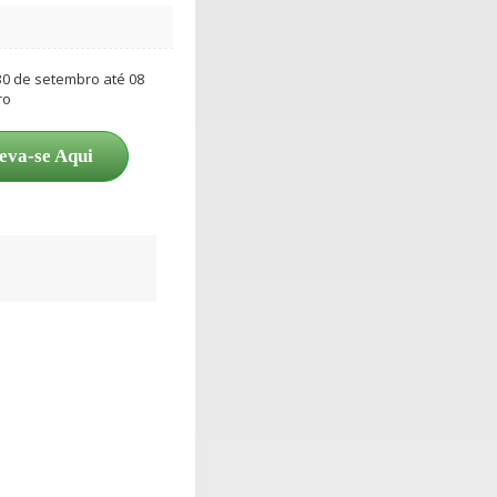
 30 de setembro até 08
ro
eva-se Aqui