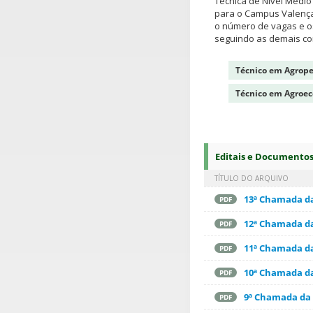
Técnica de Nível Médi
para o Campus Valença,
o número de vagas e os
seguindo as demais con
Técnico em Agrope
Técnico em Agroeco
Editais e Documento
TÍTULO DO ARQUIVO
13ª Chamada da
PDF
12ª Chamada da
PDF
11ª Chamada da
PDF
10ª Chamada da
PDF
9ª Chamada da 
PDF