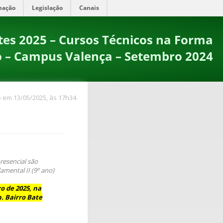
mação
Legislação
Canais
tes 2025 – Cursos Técnicos na Forma
o – Campus Valença – Setembro 2024
 em 13/05/2025, às 17h34.
resencial são
amental II (9º ano)
o de 2025
, n
a
n. Bairro Bate