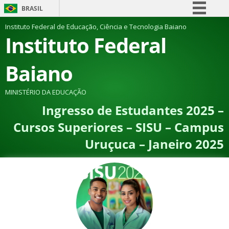
BRASIL
Simplifique!
Instituto Federal de Educação, Ciência e Tecnologia Baiano
Instituto Federal
Comunica BR
Participe
Baiano
Acesso à informação
Legislação
MINISTÉRIO DA EDUCAÇÃO
Ingresso de Estudantes 2025 –
Canais
Cursos Superiores – SISU – Campus
Uruçuca – Janeiro 2025