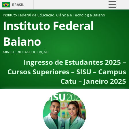
BRASIL
Simplifique!
Instituto Federal de Educação, Ciência e Tecnologia Baiano
Instituto Federal
Comunica BR
Participe
Baiano
Acesso à informação
Legislação
MINISTÉRIO DA EDUCAÇÃO
Ingresso de Estudantes 2025 –
Canais
Cursos Superiores – SISU – Campus
Catu – Janeiro 2025