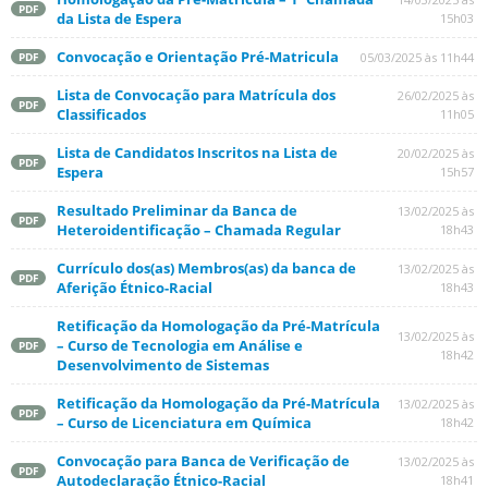
PDF
da Lista de Espera
15h03
Convocação e Orientação Pré-Matricula
05/03/2025 às 11h44
PDF
Lista de Convocação para Matrícula dos
26/02/2025 às
PDF
Classificados
11h05
Lista de Candidatos Inscritos na Lista de
20/02/2025 às
PDF
Espera
15h57
Resultado Preliminar da Banca de
13/02/2025 às
PDF
Heteroidentificação – Chamada Regular
18h43
Currículo dos(as) Membros(as) da banca de
13/02/2025 às
PDF
Aferição Étnico-Racial
18h43
Retificação da Homologação da Pré-Matrícula
13/02/2025 às
– Curso de Tecnologia em Análise e
PDF
18h42
Desenvolvimento de Sistemas
Retificação da Homologação da Pré-Matrícula
13/02/2025 às
PDF
– Curso de Licenciatura em Química
18h42
Convocação para Banca de Verificação de
13/02/2025 às
PDF
Autodeclaração Étnico-Racial
18h41