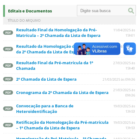
Editais e Documentos
TÍTULO DO ARQUIVO
Resultado Final da Homologação da Pré-
11/04/2025 às
PDF
Matrícula – 2ª Chamada da Lista de Espera
15h01
Resultado da Homologação da Pré-matrícula
01/04/2025 às
PDF
da 2ª Chamada da Lista de Espera
08h57
Resultado Final da Pré-matrícula da 1ª
27/03/2025 às
PDF
Chamada
15h40
2ª Chamada da Lista de Espera
21/03/2025 às 09h36
PDF
21/03/2025 às
Cronograma da 2ª Chamada da Lista de Espera
PDF
09h36
Convocação para a Banca de
19/03/2025 às
PDF
Heteroidentificação
13h53
Retificação da Homologação da Pré-matrícula
19/03/2025 às
PDF
– 1ª Chamada da Lista de Espera
13h53
Homologação da Pré-Matrícula – 1ª Chamada
14/03/2025 às