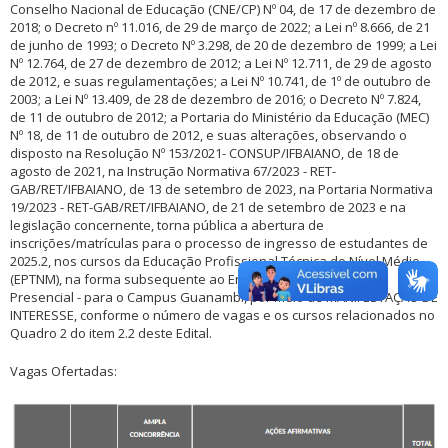
Conselho Nacional de Educação (CNE/CP) Nº 04, de 17 de dezembro de
2018; o Decreto nº 11.016, de 29 de março de 2022; a Lei nº 8.666, de 21
de junho de 1993; o Decreto Nº 3.298, de 20 de dezembro de 1999; a Lei
Nº 12.764, de 27 de dezembro de 2012; a Lei Nº 12.711, de 29 de agosto
de 2012, e suas regulamentações; a Lei Nº 10.741, de 1º de outubro de
2003; a Lei Nº 13.409, de 28 de dezembro de 2016; o Decreto Nº 7.824,
de 11 de outubro de 2012; a Portaria do Ministério da Educação (MEC)
Nº 18, de 11 de outubro de 2012, e suas alterações, observando o
disposto na Resolução Nº 153/2021- CONSUP/IFBAIANO, de 18 de
agosto de 2021, na Instrução Normativa 67/2023 - RET-
GAB/RET/IFBAIANO, de 13 de setembro de 2023, na Portaria Normativa
19/2023 - RET-GAB/RET/IFBAIANO, de 21 de setembro de 2023 e na
legislação concernente, torna pública a abertura de
inscrições/matrículas para o processo de ingresso de estudantes de
2025.2, nos cursos da Educação Profissional Técnica de Nível Médio
(EPTNM), na forma subsequente ao Ensino Médio, modalidade
Presencial - para o Campus Guanambi, por meio de MANIFESTAÇÃO DE
INTERESSE, conforme o número de vagas e os cursos relacionados no
Quadro 2 do item 2.2 deste Edital.
Vagas Ofertadas: