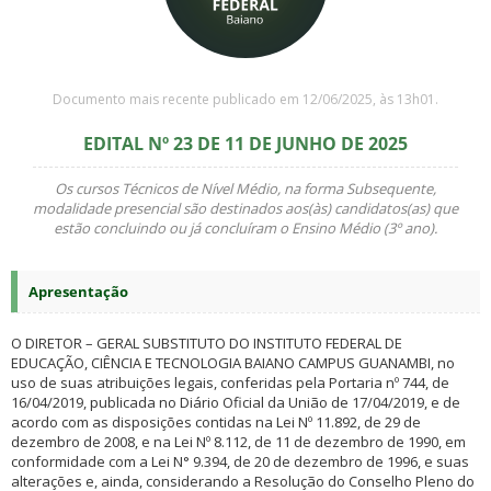
Documento mais recente publicado em 12/06/2025, às 13h01.
EDITAL Nº 23 DE 11 DE JUNHO DE 2025
Os cursos Técnicos de Nível Médio, na forma Subsequente,
modalidade presencial são destinados aos(às) candidatos(as) que
estão concluindo ou já concluíram o Ensino Médio (3º ano).
Apresentação
O DIRETOR – GERAL SUBSTITUTO DO INSTITUTO FEDERAL DE
EDUCAÇÃO, CIÊNCIA E TECNOLOGIA BAIANO CAMPUS GUANAMBI, no
uso de suas atribuições legais, conferidas pela Portaria nº 744, de
16/04/2019, publicada no Diário Oficial da União de 17/04/2019, e de
acordo com as disposições contidas na Lei Nº 11.892, de 29 de
dezembro de 2008, e na Lei Nº 8.112, de 11 de dezembro de 1990, em
conformidade com a Lei N° 9.394, de 20 de dezembro de 1996, e suas
alterações e, ainda, considerando a Resolução do Conselho Pleno do