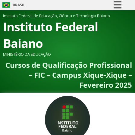
BRASIL
Simplifique!
Instituto Federal de Educação, Ciência e Tecnologia Baiano
Instituto Federal
Comunica BR
Participe
Baiano
Acesso à informação
Legislação
MINISTÉRIO DA EDUCAÇÃO
Cursos de Qualificação Profissional
Canais
– FIC – Campus Xique-Xique –
Fevereiro 2025