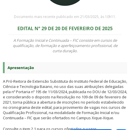
Documento mais recente publicado em 21/03/2025, às 10h11.
EDITAL N° 29 DE 20 DE FEVEREIRO DE 2025
A Formação Inicial e Continuada – FIC consiste em cursos de
qualificação, de formação e aperfeiçoamento profissional, de
curta duração.
Apresentação
A Pró-Reitora de Extensão Substituta do Instituto Federal de Educação,
Ciência e Tecnologia Baiano, no uso das suas atribuições delegadas
pela nº Portaria nº 195 de 11/03/2024, publicada no DOU de 12/03/2024,
e considerando o disposto na Resolução no 109 de 09 de fevereiro de
2021, torna pública a abertura de inscrições no período estabelecido
no cronograma deste edital, para provimento de vagas nos cursos de
Qualificação Profissional, na modalidade de Formação Inicial e/ou
Continuada – FIC que serão ofertados no Campus Xique-Xique.
Consulte o item 2.1 para os cursos ofertados e vagas.