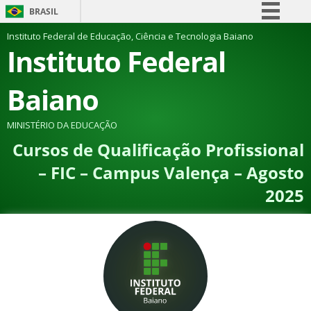
BRASIL
Simplifique!
Instituto Federal de Educação, Ciência e Tecnologia Baiano
Instituto Federal
Comunica BR
Participe
Baiano
Acesso à informação
Legislação
MINISTÉRIO DA EDUCAÇÃO
Cursos de Qualificação Profissional
Canais
– FIC – Campus Valença – Agosto
2025