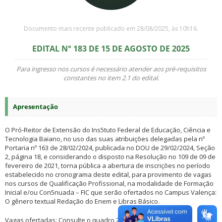
Documento mais recente publicado em 28/08/2025, às 10h16.
EDITAL N° 183 DE 15 DE AGOSTO DE 2025
Para ingresso nos cursos é necessário atender aos pré-requisitos
constantes no item 2.1 do edital.
Apresentação
O Pró-Reitor de Extensão do Ins5tuto Federal de Educação, Ciência e
Tecnologia Baiano, no uso das suas atribuições delegadas pela nº
Portaria nº 163 de 28/02/2024, publicada no DOU de 29/02/2024, Seção
2, página 18, e considerando o disposto na Resolução no 109 de 09 de
fevereiro de 2021, torna pública a abertura de inscrições no período
estabelecido no cronograma deste edital, para provimento de vagas
nos cursos de Qualificação Profissional, na modalidade de Formação
Inicial e/ou Con5nuada – FIC que serão ofertados no Campus Valença:
O gênero textual Redação do Enem e Libras Básico.
Vagas ofertadas: Consulte o quadro 2.1 do edital