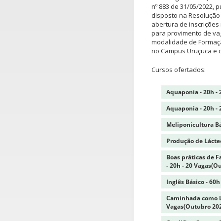
nº 883 de 31/05/2022, 
disposto na Resolução 
abertura de inscrições
para provimento de vag
modalidade de Formação
no Campus Uruçuca e 
Cursos ofertados:
Aquaponia - 20h -
Aquaponia - 20h -
Meliponicultura Bá
Produção de Lácte
Boas práticas de 
- 20h - 20 Vagas(O
Inglês Básico - 60
Caminhada como La
Vagas(Outubro 20