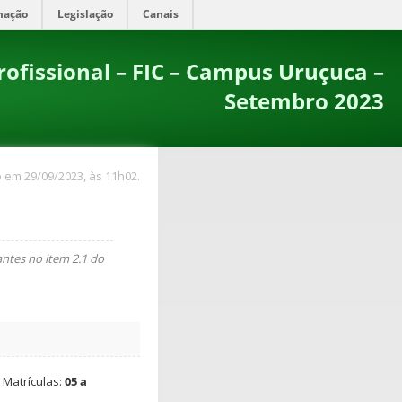
mação
Legislação
Canais
rofissional – FIC – Campus Uruçuca –
Setembro 2023
 em 29/09/2023, às 11h02.
antes no item 2.1 do
 Matrículas:
05 a