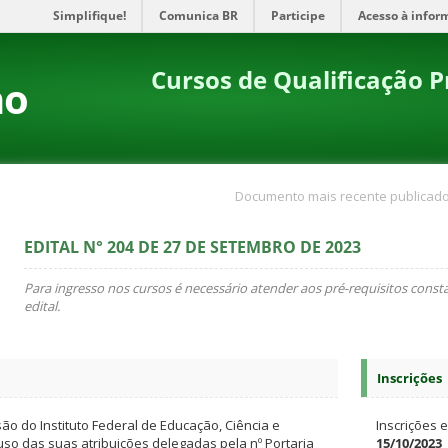
Simplifique!
Comunica BR
Participe
Acesso à infor
Cursos de Qualificação P
no
Documento mais recente publicado
EDITAL N° 204 DE 27 DE SETEMBRO DE 2023
Para ingresso nos cursos é necessário atender aos pré-requisitos const
edital.
Inscrições
ão do Instituto Federal de Educação, Ciência e
Inscrições e
uso das suas atribuições delegadas pela nº Portaria
15/10/2023