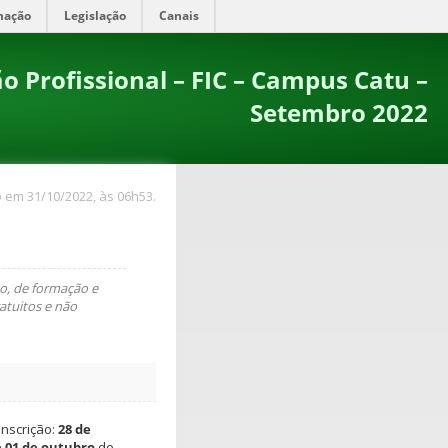
mação
Legislação
Canais
o Profissional – FIC – Campus Catu –
Setembro 2022
 em 31/10/2022, às 06h53.
ão, de formação e
atuitos e não
inscrição:
28 de
 01 de outubro
de