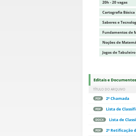
20h - 20 vagas
Cartografia Básica
Saberes e Tecnolog
Fundamentos de Mat
Noções de Matemát
Jogos de Tabuleiro 
Editais e Documento
TÍTULO DO ARQUIVO
2ª Chamada
PDF
Lista de Classi
PDF
Lista de Class
DOCX
2ª Retificação d
PDF