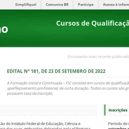
Simplifique!
Comunica BR
Participe
Acesso à infor
Cursos de Qualificaçã
no
Documento mais recente publicado
EDITAL N° 181, DE 23 DE SETEMBRO DE 2022
A Formação Inicial e Continuada – FIC consiste em cursos de qualificaç
aperfeiçoamento profissional, de curta duração. Todos os cursos são gr
possuem taxa de inscrição.
Inscrições
ão do Instituto Federal de Educação, Ciência e
Período de 
uso das suas atribuições delegadas pela nº Portaria
setembro a