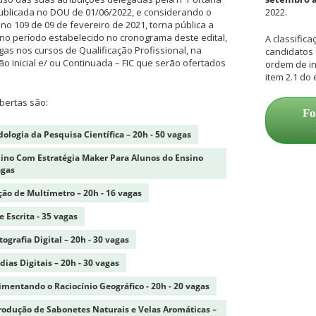
publicada no DOU de 01/06/2022, e considerando o
2022.
no 109 de 09 de fevereiro de 2021, torna pública a
 no período estabelecido no cronograma deste edital,
A classific
as nos cursos de Qualificação Profissional, na
candidatos 
 Inicial e/ ou Continuada – FIC que serão ofertados
ordem de in
item 2.1 do 
bertas são:
Fo
ologia da Pesquisa Científica – 20h - 50 vagas
no Com Estratégia Maker Para Alunos do Ensino
agas
ação de Multímetro – 20h - 16 vagas
e Escrita - 35 vagas
ografia Digital – 20h - 30 vagas
ias Digitais – 20h - 30 vagas
mentando o Raciocínio Geográfico - 20h - 20 vagas
rodução de Sabonetes Naturais e Velas Aromáticas –