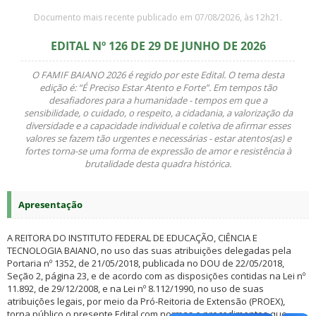
Documento mais recente publicado em 07/08/2026, às 12h21.
EDITAL Nº 126 DE 29 DE JUNHO DE 2026
O FAMIF BAIANO 2026 é regido por este Edital. O tema desta
edição é: “É Preciso Estar Atento e Forte”. Em tempos tão
desafiadores para a humanidade - tempos em que a
sensibilidade, o cuidado, o respeito, a cidadania, a valorização da
diversidade e a capacidade individual e coletiva de afirmar esses
valores se fazem tão urgentes e necessárias - estar atentos(as) e
fortes torna-se uma forma de expressão de amor e resistência à
brutalidade desta quadra histórica.
Apresentação
A REITORA DO INSTITUTO FEDERAL DE EDUCAÇÃO, CIÊNCIA E
TECNOLOGIA BAIANO, no uso das suas atribuições delegadas pela
Portaria nº 1352, de 21/05/2018, publicada no DOU de 22/05/2018,
Seção 2, página 23, e de acordo com as disposições contidas na Lei nº
11.892, de 29/12/2008, e na Lei nº 8.112/1990, no uso de suas
atribuições legais, por meio da Pró-Reitoria de Extensão (PROEX),
torna público o presente Edital com normas e procedimentos que