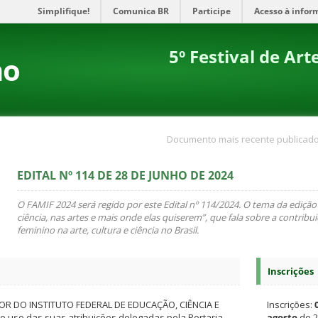
Simplifique!
Comunica BR
Participe
Acesso à infor
5º Festival de Ar
no
Documento mais recente publicado
EDITAL Nº 114 DE 28 DE JUNHO DE 2024
O FAMIF 2024 será regido por este Edital nº 114/2024. O tema da edição
ciência, nas artes e mais onde elas quiserem”, que fala sobre a contrib
feminino na arte, cultura e ciência no Brasil.
Inscrições
OR DO INSTITUTO FEDERAL DE EDUCAÇÃO, CIÊNCIA E
Inscrições:
 uso das suas atribuições delegadas pela Portaria
agosto
de 2