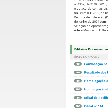
nº 1352, de 21/05/2018
e de acordo com as disp
na Lei nº 8.112/90, no 
Reitoria de Extensão (
de junho de 2024 com 
Seleção de Apresentaçõ
Arte e Música do IF Bai
Editais e Documento
TÍTULO DO ARQUIVO
Convocação par
PDF
Resultado dos F
PDF
Homologação da
PDF
Homologação da
PDF
Edital de Retif
PDF
Edital nº 114
PDF