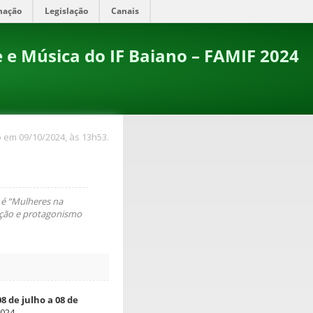
mação
Legislação
Canais
te e Música do IF Baiano – FAMIF 2024
 em 09/10/2024, às 13h53.
 é “Mulheres na
uição e protagonismo
08 de julho a 08 de
024