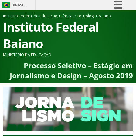
BRASIL
Simplifique!
Instituto Federal de Educação, Ciência e Tecnologia Baiano
Instituto Federal
Comunica BR
Participe
Baiano
Acesso à informação
Legislação
MINISTÉRIO DA EDUCAÇÃO
Processo Seletivo – Estágio em
Canais
Jornalismo e Design – Agosto 2019