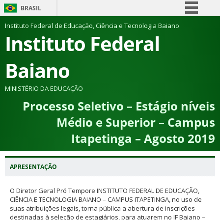
BRASIL
Simplifique!
Instituto Federal de Educação, Ciência e Tecnologia Baiano
Instituto Federal
Comunica BR
Participe
Baiano
Acesso à informação
Legislação
MINISTÉRIO DA EDUCAÇÃO
Processo Seletivo – Estágio níveis
Canais
Médio e Superior – Campus
Itapetinga – Agosto 2019
APRESENTAÇÃO
O Diretor Geral Pró Tempore INSTITUTO FEDERAL DE EDUCAÇÃO,
CIÊNCIA E TECNOLOGIA BAIANO – CAMPUS ITAPETINGA, no uso de
suas atribuições legais, torna pública a abertura de inscrições
destinadas à seleção de estagiários, para atuarem no IF Baiano –