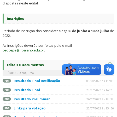
dispostas neste edital.
Inscrições
Período de inscrição dos candidatos(as):
30 de junho a 10 de julho
de
2022.
As inscrições deverão ser feitas pelo e-mail
cec.cepe@ifbaiano.edu.br
.
Editais e Documentos
TÍTULO DO ARQUIVO
Resultado Final Retificação
09/08/2022 às 11h09
PDF
Resultado Final
28/07/2022 às 14h23
PDF
Resultado Preliminar
26/07/2022 às 18h38
PDF
Links para votação
22/07/2022 às 15h56
PDF