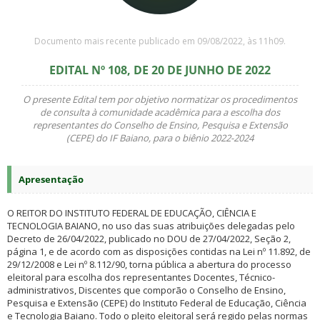
Documento mais recente publicado em 09/08/2022, às 11h09.
EDITAL Nº 108, DE 20 DE JUNHO DE 2022
O presente Edital tem por objetivo normatizar os procedimentos
de consulta à comunidade acadêmica para a escolha dos
representantes do Conselho de Ensino, Pesquisa e Extensão
(CEPE) do IF Baiano, para o biênio 2022-2024
Apresentação
O REITOR DO INSTITUTO FEDERAL DE EDUCAÇÃO, CIÊNCIA E
TECNOLOGIA BAIANO, no uso das suas atribuições delegadas pelo
Decreto de 26/04/2022, publicado no DOU de 27/04/2022, Seção 2,
página 1, e de acordo com as disposições contidas na Lei nº 11.892, de
29/12/2008 e Lei nº 8.112/90, torna pública a abertura do processo
eleitoral para escolha dos representantes Docentes, Técnico-
administrativos, Discentes que comporão o Conselho de Ensino,
Pesquisa e Extensão (CEPE) do Instituto Federal de Educação, Ciência
e Tecnologia Baiano. Todo o pleito eleitoral será regido pelas normas