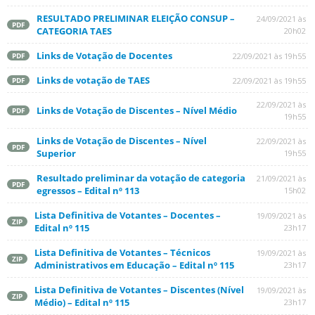
RESULTADO PRELIMINAR ELEIÇÃO CONSUP –
24/09/2021 às
PDF
CATEGORIA TAES
20h02
Links de Votação de Docentes
22/09/2021 às 19h55
PDF
Links de votação de TAES
22/09/2021 às 19h55
PDF
22/09/2021 às
Links de Votação de Discentes – Nível Médio
PDF
19h55
Links de Votação de Discentes – Nível
22/09/2021 às
PDF
Superior
19h55
Resultado preliminar da votação de categoria
21/09/2021 às
PDF
egressos – Edital nº 113
15h02
Lista Definitiva de Votantes – Docentes –
19/09/2021 às
ZIP
Edital nº 115
23h17
Lista Definitiva de Votantes – Técnicos
19/09/2021 às
ZIP
Administrativos em Educação – Edital nº 115
23h17
Lista Definitiva de Votantes – Discentes (Nível
19/09/2021 às
ZIP
Médio) – Edital nº 115
23h17