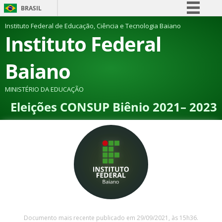
BRASIL
Simplifique!
Instituto Federal de Educação, Ciência e Tecnologia Baiano
Instituto Federal
Comunica BR
Participe
Baiano
Acesso à informação
Legislação
MINISTÉRIO DA EDUCAÇÃO
Eleições CONSUP Biênio 2021– 2023
Canais
Documento mais recente publicado em 29/09/2021, às 15h36.