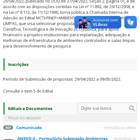
26/04/2022, publicado no DOU de 27/04/2022, Seção 2, página 01, e de
acordo com as disposições contidas na Lei nº 11.892, de 29/12/2008, e
na Lei nº 8.112, de 11/12/1990, torna pública a Chamada Interna de
Adesão ao Edital MCTI/FINEP/AMBIENTES CONTROLADOS E SALAS
LIMPAS, que visa selecionar propostas oriundas de Instituição
Científica, Tecnológica e de Inovação (ICT) pública, para apoio
financeiro a projetos institucionais para implantação, adequação e
melhorias de infraestrutura de ambientes controlados e salas limpas
para desenvolvimento de pesquisa.
Inscrições
Período de Submissão de propostas: 29/04/2022 a 09/05/2022.
Consulte o item 5 do Edital.
Editais e Documentos
TÍTULO DO ARQUIVO
Comunicado
13/05/2022 às 08h06
PDF
ANEXO II – Formulário Submissão Ambientes
02/05/2022 às