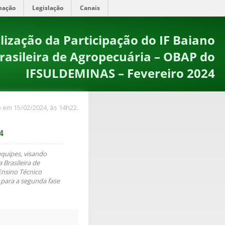
mação
Legislação
Canais
ização da Participação do IF Baiano
rasileira de Agropecuária – OBAP do
IFSULDEMINAS – Fevereiro 2024
 em 15/02/2024, às 14h22.
4
equipes, visando
 Brasileira de
Ensino Técnico
 para a segunda fase