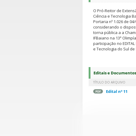
O Pró-Reitor de Extensã
Ciência e Tecnologia B
Portaria nº 1.026 de 04
considerando o dispost
torna pública a a Cham
IFBaiano na 13ª Olimpí
participação no EDITAL 
e Tecnologia do Sul de
Editais e Documento
TÍTULO DO ARQUIVO
Edital nº 11
PDF