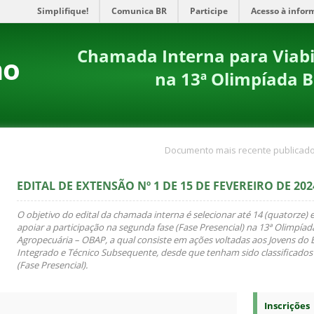
Simplifique!
Comunica BR
Participe
Acesso à infor
Chamada Interna para Viabil
no
na 13ª Olimpíada B
Documento mais recente publicado
EDITAL DE EXTENSÃO Nº 1 DE 15 DE FEVEREIRO DE 202
O objetivo do edital da chamada interna é selecionar até 14 (quatorze) 
apoiar a participação na segunda fase (Fase Presencial) na 13ª Olimpíada
Agropecuária – OBAP, a qual consiste em ações voltadas aos Jovens do 
Integrado e Técnico Subsequente, desde que tenham sido classificados
(Fase Presencial).
Inscrições