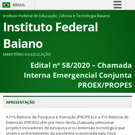
BRASIL
Simplifique!
Instituto Federal de Educação, Ciência e Tecnologia Baiano
Instituto Federal
Comunica BR
Participe
Baiano
Acesso à informação
Legislação
MINISTÉRIO DA EDUCAÇÃO
Edital nº 58/2020 – Chamada
Canais
Interna Emergencial Conjunta
PROEX/PROPES
APRESENTAÇÃO
A Pró-Reitoria de Pesquisa e Inovação (PROPES) e a Pró-Reitoria de
Extensão (PROEX) vêm por meio desta chamada selecionar
projetos inovadores de pesquisa e/ou extensão tecnológica que
visem o enfrentamento da pandemia ocasionada pelo novo