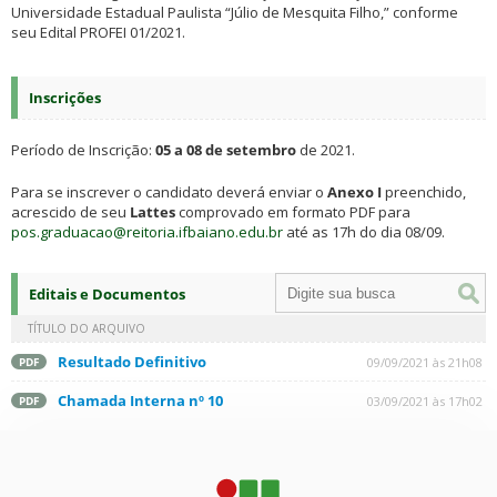
Universidade Estadual Paulista “Júlio de Mesquita Filho,” conforme
seu Edital PROFEI 01/2021.
Inscrições
Período de Inscrição:
05 a 08 de setembro
de 2021.
Para se inscrever o candidato deverá enviar o
Anexo I
preenchido,
acrescido de seu
Lattes
comprovado em formato PDF para
pos.graduacao@reitoria.ifbaiano.edu.br
até as 17h do dia 08/09.
Editais e Documentos
TÍTULO DO ARQUIVO
Resultado Definitivo
09/09/2021 às 21h08
PDF
Chamada Interna nº 10
03/09/2021 às 17h02
PDF