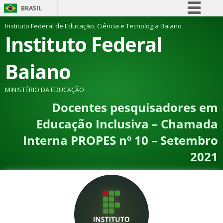
BRASIL
Simplifique!
Instituto Federal de Educação, Ciência e Tecnologia Baiano
Instituto Federal
Comunica BR
Participe
Baiano
Acesso à informação
Legislação
MINISTÉRIO DA EDUCAÇÃO
Docentes pesquisadores em
Canais
Educação Inclusiva – Chamada
Interna PROPES nº 10 – Setembro
2021