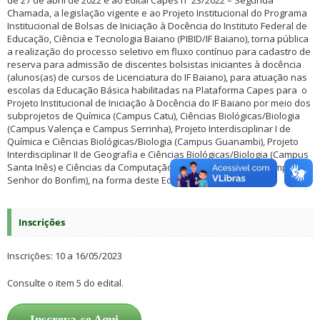
de 27 de abril de 2022 e ao Edital Capes nº 23/2022 – Segunda
Chamada, a legislação vigente e ao Projeto Institucional do Programa
Institucional de Bolsas de Iniciação à Docência do Instituto Federal de
Educação, Ciência e Tecnologia Baiano (PIBID/IF Baiano), torna pública
a realização do processo seletivo em fluxo contínuo para cadastro de
reserva para admissão de discentes bolsistas iniciantes à docência
(alunos(as) de cursos de Licenciatura do IF Baiano), para atuação nas
escolas da Educação Básica habilitadas na Plataforma Capes para o
Projeto Institucional de Iniciação à Docência do IF Baiano por meio dos
subprojetos de Química (Campus Catu), Ciências Biológicas/Biologia
(Campus Valença e Campus Serrinha), Projeto Interdisciplinar I de
Química e Ciências Biológicas/Biologia (Campus Guanambi), Projeto
Interdisciplinar II de Geografia e Ciências Biológicas/Biologia (Campus
Santa Inês) e Ciências da Computação e Ciências Agrárias (Campus
Senhor do Bonfim), na forma deste Edital.
Inscrições
Inscrições: 10 a 16/05/2023
Consulte o item 5 do edital.
Inscreva-se Aqui