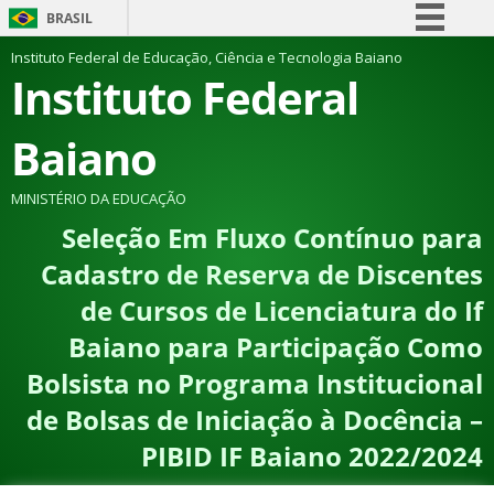
BRASIL
Simplifique!
Instituto Federal de Educação, Ciência e Tecnologia Baiano
Instituto Federal
Comunica BR
Participe
Baiano
Acesso à informação
Legislação
MINISTÉRIO DA EDUCAÇÃO
Seleção Em Fluxo Contínuo para
Canais
Cadastro de Reserva de Discentes
de Cursos de Licenciatura do If
Baiano para Participação Como
Bolsista no Programa Institucional
de Bolsas de Iniciação à Docência –
PIBID IF Baiano 2022/2024