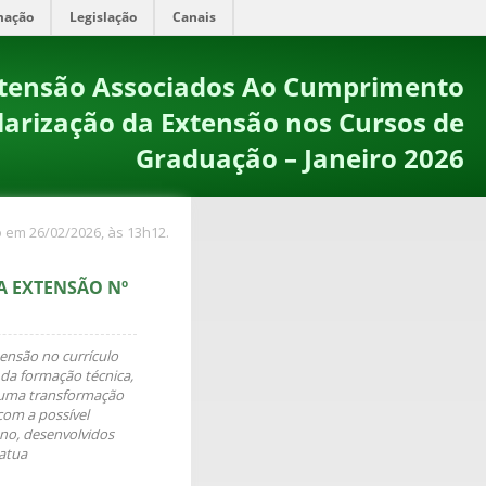
mação
Legislação
Canais
Extensão Associados Ao Cumprimento
larização da Extensão nos Cursos de
Graduação – Janeiro 2026
 em 26/02/2026, às 13h12.
A EXTENSÃO Nº
tensão no currículo
 da formação técnica,
e uma transformação
com a possível
ano, desenvolvidos
 atua