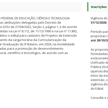
Inscrições
O FEDERAL DE EDUCAÇÃO, CIÊNCIA E TECNOLOGIA
Vigência do 
as atribuições delegadas pelo Decreto de
31/12/2026
no DOU de 27/04/2022, Seção 2, página 1, e de acordo
idas na Lei nº 8.112, de 11/12/1990 e na Lei nº 11.892,
Período pa
úblico o edital para cadastro de Projetos de Extensão
propostas 
nto da carga horária da Curricularização da
até 30/10/2
e Graduação do IF Baiano, em 2026, na modalidade
ltadas para a promoção do desenvolvimento
As propost
tural, científico e tecnológico, de acordo com as
formuladas
exclusivame
Unificado d
Pública (
SU
(quinze) di
início da e
extensão, 
vigência di
do Edital.
Consulte o i