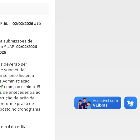
Edital:
02/02/2026 até
ra submissões de
no SUAP:
02/02/2026
026
as deverão ser
 e submetidas,
nte, pelo Sistema
e Administração
AP
) com, no mínimo 15
as de antecedência ao
xecução da ação de
conforme prazo de
sposto no cronograma
tem 4 do edital.