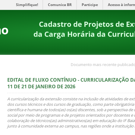
Simplifique!
Comunica BR
Participe
Acesso à infor
Cadastro de Projetos de 
no
da Carga Horária da Curricu
Documento mais recente publicado
EDITAL DE FLUXO CONTÍNUO - CURRICULARIZAÇÃO D
11 DE 21 DE JANEIRO DE 2026
A curricularização da extensão consiste na inclusão de atividades de ex
dos cursos técnicos e dos cursos de graduação, como parte obrigatória
científica e humana de todos(as) os(as) discentes, sob a perspectiva d
social por meio de programas e de projetos orientados por docentes e 
colaboração de técnicos(as) administrativos(as) em educação do IF Bai
junto à comunidade externa ao campus, nas regiões onde a instituição