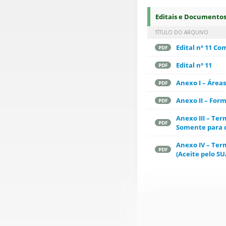
Editais e Documento
TÍTULO DO ARQUIVO
Edital nº 11 Co
PDF
Edital nº 11
PDF
Anexo I – Área
PDF
Anexo II – For
PDF
Anexo III – Te
PDF
Somente para c
Anexo IV – Ter
PDF
(Aceite pelo S