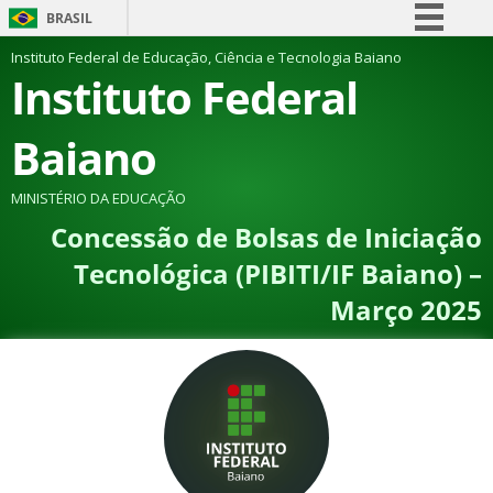
BRASIL
Simplifique!
Instituto Federal de Educação, Ciência e Tecnologia Baiano
Instituto Federal
Comunica BR
Participe
Baiano
Acesso à informação
Legislação
MINISTÉRIO DA EDUCAÇÃO
Concessão de Bolsas de Iniciação
Canais
Tecnológica (PIBITI/IF Baiano) –
Março 2025