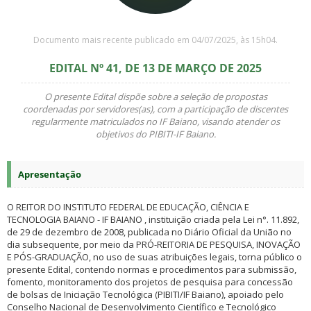
Documento mais recente publicado em 04/07/2025, às 15h04.
EDITAL Nº 41, DE 13 DE MARÇO DE 2025
O presente Edital dispõe sobre a seleção de propostas
coordenadas por servidores(as), com a participação de discentes
regularmente matriculados no IF Baiano, visando atender os
objetivos do PIBITI-IF Baiano.
Apresentação
O REITOR DO INSTITUTO FEDERAL DE EDUCAÇÃO, CIÊNCIA E
TECNOLOGIA BAIANO - IF BAIANO , instituição criada pela Lei n°. 11.892,
de 29 de dezembro de 2008, publicada no Diário Oficial da União no
dia subsequente, por meio da PRÓ-REITORIA DE PESQUISA, INOVAÇÃO
E PÓS-GRADUAÇÃO, no uso de suas atribuições legais, torna público o
presente Edital, contendo normas e procedimentos para submissão,
fomento, monitoramento dos projetos de pesquisa para concessão
de bolsas de Iniciação Tecnológica (PIBITI/IF Baiano), apoiado pelo
Conselho Nacional de Desenvolvimento Científico e Tecnológico