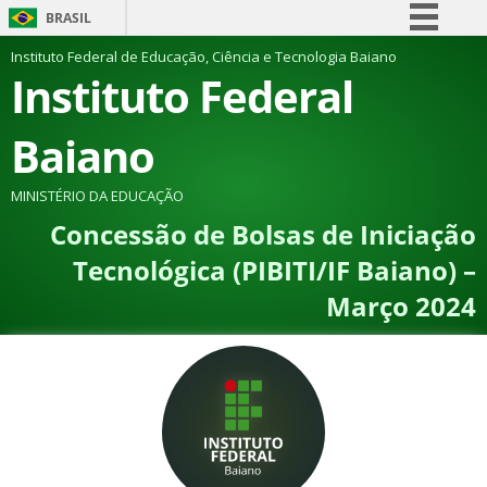
BRASIL
Simplifique!
Instituto Federal de Educação, Ciência e Tecnologia Baiano
Instituto Federal
Comunica BR
Participe
Baiano
Acesso à informação
Legislação
MINISTÉRIO DA EDUCAÇÃO
Concessão de Bolsas de Iniciação
Canais
Tecnológica (PIBITI/IF Baiano) –
Março 2024