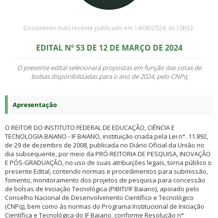
Documento mais recente publicado em 14/08/2024, às 10h52.
EDITAL Nº 53 DE 12 DE MARÇO DE 2024
O presente edital selecionará propostas em função das cotas de
bolsas disponibilizadas para o ano de 2024, pelo CNPq
Apresentação
O REITOR DO INSTITUTO FEDERAL DE EDUCAÇÃO, CIÊNCIA E
TECNOLOGIA BAIANO - IF BAIANO, instituição criada pela Lei n°. 11.892,
de 29 de dezembro de 2008, publicada no Diário Oficial da União no
dia subsequente, por meio da PRÓ-REITORIA DE PESQUISA, INOVAÇÃO
E PÓS-GRADUAÇÃO, no uso de suas atribuições legais, torna público o
presente Edital, contendo normas e procedimentos para submissão,
fomento, monitoramento dos projetos de pesquisa para concessão
de bolsas de Iniciação Tecnológica (PIBITI/IF Baiano), apoiado pelo
Conselho Nacional de Desenvolvimento Científico e Tecnológico
(CNPq), bem como às normas do Programa Institucional de Iniciação
Científica e Tecnológica do IF Baiano, conforme Resolução n°