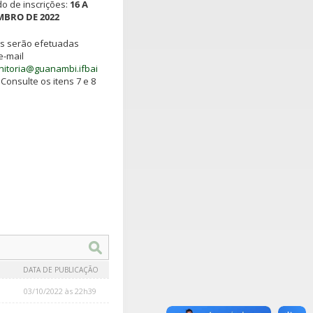
o de inscrições:
16 A
MBRO DE 2022
es serão efetuadas
e-mail
nitoria@guanambi.ifbai
. Consulte os itens 7 e 8
DATA DE PUBLICAÇÃO
03/10/2022 às 22h39