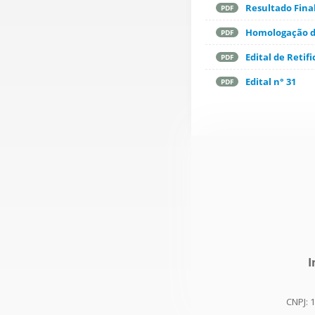
Resultado Final
PDF
Homologação da
PDF
Edital de Retif
PDF
Edital n° 31
PDF
I
CNPJ: 1