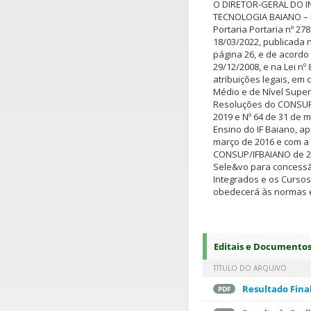
O DIRETOR-GERAL DO I
TECNOLOGIA BAIANO – 
Portaria Portaria nº 278
18/03/2022, publicada n
página 26, e de acordo
29/12/2008, e na Lei nº
atribuições legais, em
Médio e de Nível Supe
Resoluções do CONSUP, 
2019 e Nº 64 de 31 de 
Ensino do IF Baiano, a
março de 2016 e com a 
CONSUP/IFBAIANO de 28
Sele&vo para concessã
Integrados e os Curso
obedecerá às normas e
Editais e Documento
TÍTULO DO ARQUIVO
Resultado Final
PDF