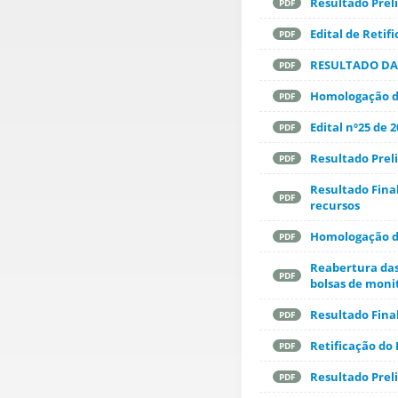
Resultado Preli
PDF
Edital de Retifi
PDF
RESULTADO DA 
PDF
Homologação da
PDF
Edital nº25 de 
PDF
Resultado Preli
PDF
Resultado Final
PDF
recursos
Homologação da
PDF
Reabertura das 
PDF
bolsas de moni
Resultado Final
PDF
Retificação do 
PDF
Resultado Prel
PDF