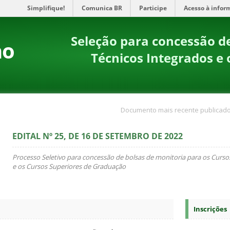
Simplifique!
Comunica BR
Participe
Acesso à infor
Seleção para concessão de
no
Técnicos Integrados e 
Documento mais recente publicado
EDITAL Nº 25, DE 16 DE SETEMBRO DE 2022
Processo Seletivo para concessão de bolsas de monitoria para os Curso
e os Cursos Superiores de Graduação
Inscrições