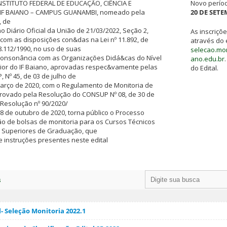
NSTITUTO FEDERAL DE EDUCAÇÃO, CIÊNCIA E
Novo períod
IF BAIANO – CAMPUS GUANAMBI, nomeado pela
20 DE SETE
, de
o Diário Oficial da União de 21/03/2022, Seção 2,
As inscriçõ
 com as disposições con&das na Lei nº 11.892, de
através do 
 8.112/1990, no uso de suas
selecao.mo
 consonância com as Organizações Didá&cas do Nível
ano.edu.br
rior do IF Baiano, aprovadas respec&vamente pelas
do Edital.
Nº 45, de 03 de julho de
março de 2020, com o Regulamento de Monitoria de
provado pela Resolução do CONSUP Nº 08, de 30 de
Resolução nº 90/2020/
 de outubro de 2020, torna público o Processo
o de bolsas de monitoria para os Cursos Técnicos
s Superiores de Graduação, que
 instruções presentes neste edital
s
- Seleção Monitoria 2022.1