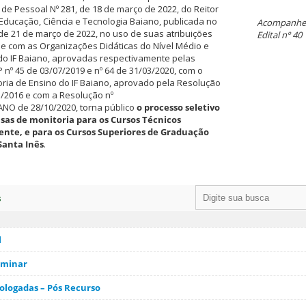
 de Pessoal Nº 281, de 18 de março de 2022, do Reitor
 Educação, Ciência e Tecnologia Baiano, publicada no
Acompanhe 
 de 21 de março de 2022, no uso de suas atribuições
Edital nº 40
e com as Organizações Didáticas do Nível Médio e
do IF Baiano, aprovadas respectivamente pelas
º 45 de 03/07/2019 e nº 64 de 31/03/2020, com o
ria de Ensino do IF Baiano, aprovado pela Resolução
/2016 e com a Resolução nº
NO de 28/10/2020, torna público
o processo seletivo
sas de monitoria para os Cursos Técnicos
ente, e para os Cursos Superiores de Graduação
Santa Inês
.
s
l
iminar
ologadas – Pós Recurso